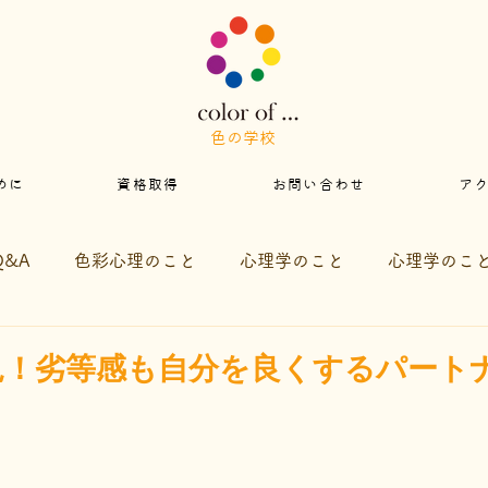
色の学校
めに
資格取得
お問い合わせ
ア
Q&A
色彩心理のこと
心理学のこと
心理学のこ
らせ
見！劣等感も自分を良くするパートナ