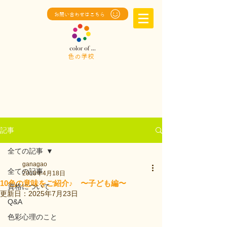
お問い合わせはこちら
色の学校
記事
全ての記事
ganagao
全ての記事
2018年4月18日
10色の意味をご紹介♪ 〜子ども編〜
資格について
更新日：
2025年7月23日
Q&A
色彩心理のこと