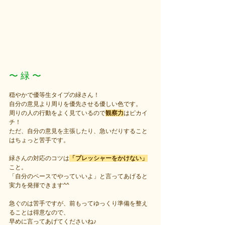
〜 緑 〜
穏やかで優等生タイプの緑さん！
自分の意見より周りを優先させる優しい色です。
周りの人の行動をよく見ているので
観察力
はピカイ
チ！
ただ、自分の意見を主張したり、急いだりすること
はちょっと苦手です。
緑さんの対応のコツは
「プレッシャーをかけない」
こと。
「自分のペースでやっていいよ」と言ってあげると
実力を発揮できます^^
急ぐのは苦手ですが、前もってゆっくり準備を整え
ることは得意なので、
早めに言ってあげてくださいね♪