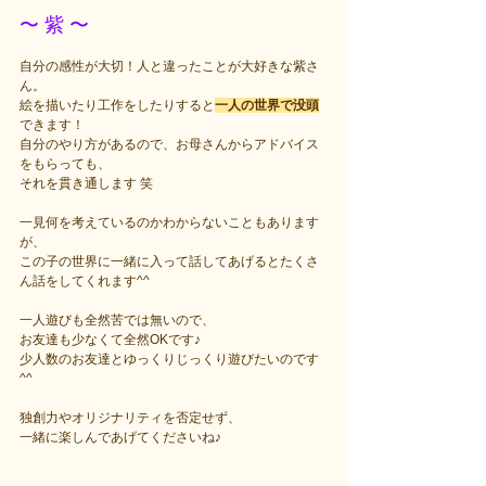
〜 紫 〜
自分の感性が大切！人と違ったことが大好きな紫さ
ん。
絵を描いたり工作をしたりすると
一人の世界で没頭
できます！
自分のやり方があるので、お母さんからアドバイス
をもらっても、
それを貫き通します 笑
一見何を考えているのかわからないこともあります
が、
この子の世界に一緒に入って話してあげるとたくさ
ん話をしてくれます^^
一人遊びも全然苦では無いので、
お友達も少なくて全然OKです♪
少人数のお友達とゆっくりじっくり遊びたいのです
^^
独創力やオリジナリティを否定せず、
一緒に楽しんであげてくださいね♪