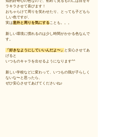
知的好奇心の色なので、初めて見るものには目をキ
ラキラさせて喜びます！
おちゃらけて周りを笑わせたり、とっても子どもら
しい色ですが、
実は
意外と周りを気にする
ことも。。。
新しい環境に慣れるのは少し時間がかかる色なんで
す。
「好きなようにしていいんだよ〜」
と安心させてあ
げると
いつものキャラを出せるようになります^^
新しい学校などに変わって、いつもの我が子らしく
ないな〜と思ったら、
ぜひ安心させてあげてくださいね♪