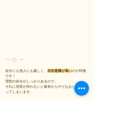
〜 白 〜
自分にも他人にも厳しく、
目的意識が高い
のが特徴
です！
理想の自分がしっかりあるので、
それに現実が伴わないと最初からやりなおしたくな
ってしまいます。
失敗することが怖いので、なかなか前進出来ない状
態。
「失敗してもいいんだよ〜」
と声をかけて、
小さな一歩でも進めばOKなんだよ〜と伝えてあげて
ください！