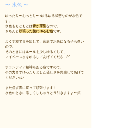
〜 水色 〜
ゆったり〜おっとり〜♪ゆるゆる状態なのが水色で
す。
水色ももともとは
青が原型
なので、
きちんと
頑張った後にゆるむ色
です。
よく学校で青を出して、家庭で水色になる子も多い
ので、
そのときにはルールを少しゆるくして、
マイペースさをゆるしてあげてください^^
ボランティア精神もある色ですので、
その力まずゆったりとした優しさを共感してあげて
くださいね♪
また必ず青に戻って頑張ります！
水色のときに厳しくしちゃうと長引きますよ〜笑