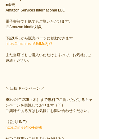
■販売
Amazon Services International LLC
電子書籍でも紙でもご覧いただけます。
※Amazon kindle対象
下記URLから販売ページに移動できます
https://amzn.asia/d/dMo8jx7
また当店でもご購入いただけますので、お気軽にご
連絡ください。
＼ 出版キャンペーン ／
※2024年2/29（木）まで無料でご覧いただけるキャ
ンペーンを実施しております（^^）
ご興味のある方はお気軽にお問い合わせください。
《公式LINE》
https://lin.ee/fIKvFdw6
ぜひご感想やご意見をいただけると