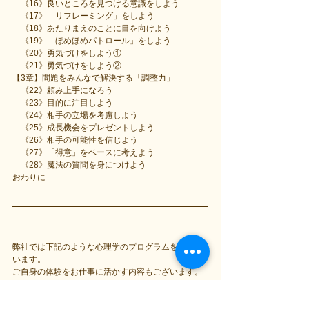
　《16》良いところを見つける意識をしよう
　《17》「リフレーミング」をしよう
　《18》あたりまえのことに目を向けよう
　《19》「ほめほめパトロール」をしよう
　《20》勇気づけをしよう①
　《21》勇気づけをしよう②
【3章】問題をみんなで解決する「調整力」
　《22》頼み上手になろう
　《23》目的に注目しよう
　《24》相手の立場を考慮しよう
　《25》成長機会をプレゼントしよう
　《26》相手の可能性を信じよう
　《27》「得意」をベースに考えよう
　《28》魔法の質問を身につけよう
おわりに
弊社では下記のような心理学のプログラムを扱って
います。
ご自身の体験をお仕事に活かす内容もございます。