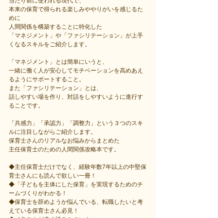
当たり前に使われる現代で、
本来の保育で得られる楽しみややりがいを感じるた
めに
人間関係を構築することに特化した
「マネジメント」や「ファシリテーション」が上手
くなるスキルをご紹介します。
「マネジメント」とは簡単にいうと、
一緒に働く人が安心してモチベーションを高めあえ
るようにサポートすること。
また「ファシリテーション」とは、
話しやすい場を作り、対話をしやすいように進行す
ることです。
「共感力」「承認力」「調整力」という３つのスキ
ルに注目しながらご紹介します。
保育士さんのリアルなお悩みからまとめた
主任保育士のための人間関係攻略本です。
◆主任保育士だけでなく、経験年数7年以上の中堅保
育士さんにも読んで欲しい一冊！
◆「子どもを主体にした保育」を実現するためのチ
ームづくりがわかる！
◆保育士を辞めようか悩んでいる、転職したいと考
えている保育士さん必見！