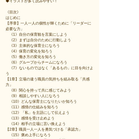
◆イラストが多く読みやすい！
《目次》
はじめに
【序章】一人一人の個性が輝くために「リーダーに
必要な力」
　《1》自分の保育観を言葉にしよう
　《2》まずは自分のために行動しよう
　《3》主体的な保育士になろう
　《4》保育の変化を知ろう
　《5》働き方の変化を知ろう
　《6》グループからチームになろう
　《7》ないものではなく「あるもの」に目を向けよ
う
【1章】立場の違う職員の気持ちを組み取る「共感
力」
　《8》関心を持って共に感じてみよう
　《9》相談しやすい人になろう
　《10》どんな保育士になりたいか知ろう
　《11》感情の仕組みを知ろう
　《12》「私」を主語にして伝えよう
　《13》感情を受け止めよう
　《14》相手の立場に言い換えよう
【2章】職員一人一人を勇気づける「承認力」
　《15》褒め上手になろう