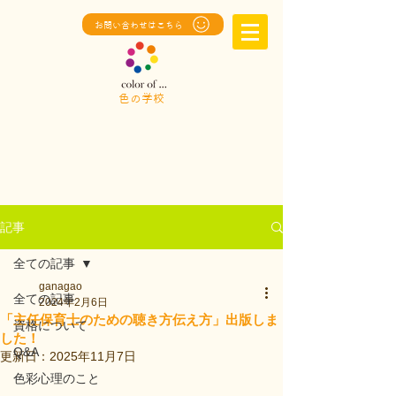
お問い合わせはこちら
色の学校
記事
全ての記事
ganagao
全ての記事
2024年2月6日
「主任保育士のための聴き方伝え方」出版しま
資格について
した！
Q&A
更新日：
2025年11月7日
色彩心理のこと