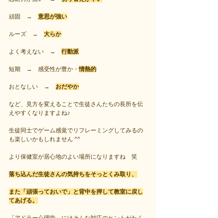
頑固　→　
意思が強い
ルーズ　→　
大らか
よく考えない　→　
行動派
短期　→　感受性が豊か・
情熱的
おとなしい　→　
おだやか
など、見方を変えることで生徒さんたちの長所を伝
えやすくなりますよね♪
生徒同士でゲーム感覚でリフレーミングしてみるの
も楽しいかもしれません ^^
より保健室が居心地のよい場所になりますね　笑
落ち込んだ生徒さんの気持ちをそっとくみ取り、
また「頑張っておいで」と背中を押して教室に戻し
てあげる。