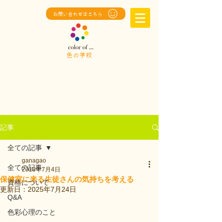
お問い合わせはこちら
色の学校
記事
全ての記事
ganagao
全ての記事
2018年7月4日
保健室に来る生徒さんの気持ちを考える
資格について
更新日：
2025年7月24日
Q&A
色彩心理のこと