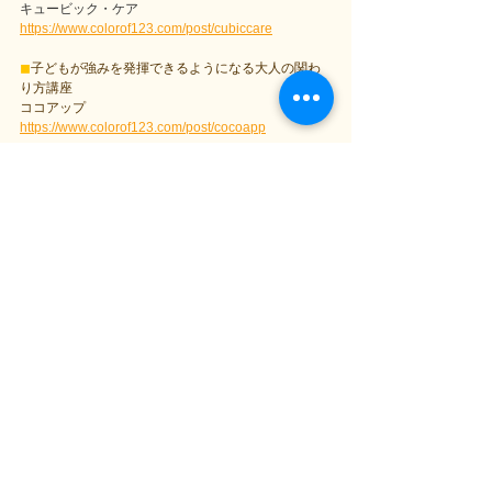
キュービック・ケア
https://www.colorof123.com/post/cubiccare
◼︎
子どもが強みを発揮できるようになる大人の関わ
り方講座
ココアップ
https://www.colorof123.com/post/cocoapp
興味のある方はお気軽にお問い合わせください(^^)
オンラインでの体験やご説明も可能です！
【公式LINE】
https://lin.ee/CMvPpdt