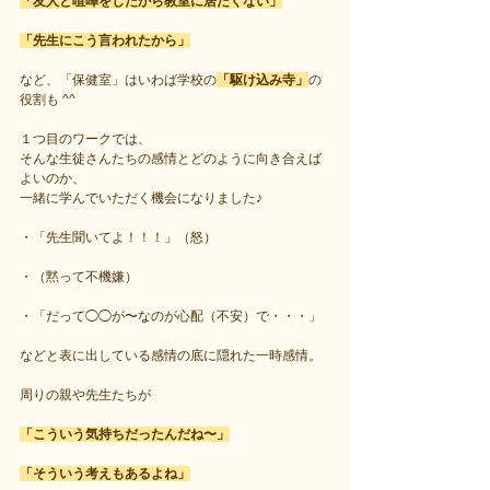
「友人と喧嘩をしたから教室に居たくない」
「先生にこう言われたから」
など、「保健室」はいわば学校の
「駆け込み寺」
の
役割も ^^
１つ目のワークでは、
そんな生徒さんたちの感情とどのように向き合えば
よいのか、
一緒に学んでいただく機会になりました♪
・「先生聞いてよ！！！」（怒）
・（黙って不機嫌）
・「だって◯◯が〜なのが心配（不安）で・・・」
などと表に出している感情の底に隠れた一時感情。
周りの親や先生たちが
「こういう気持ちだったんだね〜」
「そういう考えもあるよね」