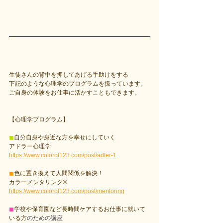
生徒さんの背中を押してあげる手助けをする
下記のような心理学のプログラムを扱っています。
ご自身の体験をお仕事に活かすこともできます。
【心理学プログラム】
◼︎
自分自身や身近な方を幸せにしていく
アドラー心理学
https://www.colorof123.com/post/adler-1
◼︎
色に置き換えて人間関係を解決！
カラーメンタリング®︎
https://www.colorof123.com/post/mentoring
◼︎
学校や保育園など長時間ケアするお仕事に就いて
いる方
のための講座