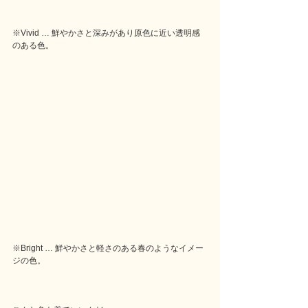
※Vivid … 鮮やかさと深みがあり原色に近い透明感
のある色。
※Bright … 鮮やかさと軽さのある春のようなイメー
ジの色。