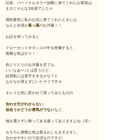
以前、パーソナルカラー診断に来てくれたお客様は
まさにそんな3名様でした☺️
偶然最初に私のお店に来てくれたときには
なんと全員が
真っ黒
のお洋服！！
お話を伺ってみると、
クローゼットやタンスの中を想像すると、
無難な色ばかり！
色とりどりのお洋服を見ても、
いいなあー♪とは思うけど、
結局私には派手すぎるかな？と
なかなか買えずにいたそうです☺️
キレイな色に惹かれて買ってみたものの
合わせ方がわからない
、
似合うかどうか勇気がでない
など、
袖を通さずに飾ってある服ってありますよね（笑）
もちろん無難な色は着まわしもききますし、
合わせやすいので必須なのですが、