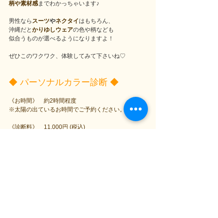
柄や素材感
までわかっちゃいます♪
男性なら
スーツ
や
ネクタイ
はもちろん、
沖縄だと
かりゆしウェア
の色や柄なども
似合うものが選べるようになりますよ！
ぜひこのワクワク、体験してみて下さいね♡
◆ パーソナルカラー診断 ◆
《お時間》　約2時間程度
※太陽の出ているお時間でご予約ください。
《診断料》　11,000円 (税込)
2名以上のご参加でお得な1,000円割引もございます♪
《カラーチップ代》　2,750円（税込） ※希望者の
みご購入下さい
《ご予約方法》
公式LINEよりご予約いただけます。
ご質問やご不明な点につきましてもお気軽にお問合
せください。