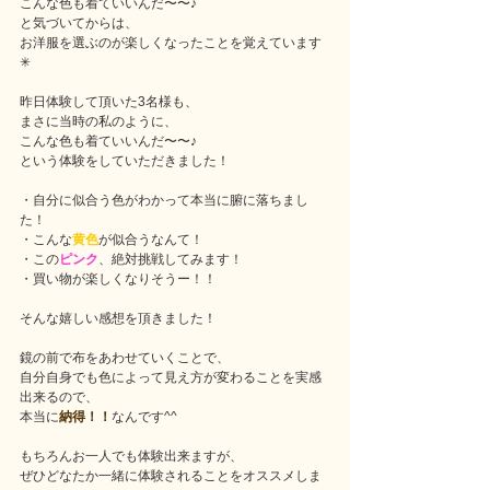
こんな色も着ていいんだ〜〜♪
と気づいてからは、
お洋服を選ぶのが楽しくなったことを覚えています
✳︎
昨日体験して頂いた3名様も、
まさに当時の私のように、
こんな色も着ていいんだ〜〜♪
という体験をしていただきました！
・自分に似合う色がわかって本当に腑に落ちまし
た！
・こんな
黄色
が似合うなんて！
・この
ピンク
、絶対挑戦してみます！
・買い物が楽しくなりそうー！！
そんな嬉しい感想を頂きました！
鏡の前で布をあわせていくことで、
自分自身でも色によって見え方が変わることを実感
出来るので、
本当に
納得！！
なんです^^
もちろんお一人でも体験出来ますが、
ぜひどなたか一緒に体験されることをオススメしま