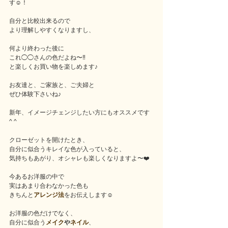
す☺️！
自分と比較出来るので
より理解しやすくなりますし、
何より終わった後に
これ◯◯さんの色だよね〜‼️
と楽しくお買い物を楽しめます♪
お友達と、ご家族と、ご夫婦と
ぜひ体験下さいね♪
新年、イメージチェンジしたい方にもオススメです
^ ^
クローゼットを開けたとき、
自分に似合うキレイな色が入っていると、
気持ちもあがり、オシャレも楽しくなりますよ〜❤️
今あるお洋服の中で
実はあまり合わなかった色も
きちんと
アレンジ法
をお伝えします☺️
お洋服の色だけでなく、
自分に似合う
メイク
や
ネイル
、